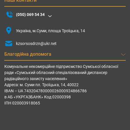
Наші контакти
(050) 069 54 34
Україна, м.Суми, площа Троїцька, 14
kzsorsosdrzn@ukr.net
Благодійна допомога
Комунальне некомерційне підприємство Сумської обласної
ради «Сумський обласний спеціалізований диспансер
радіаційного захисту населення»
Адреса: м. Суми пл. Троїцька, 14, 40022
IBAN – UА 743204780000026000924866786
в АБ «УКРГАЗБАНК» Код 02000398
ІПН 020003918065