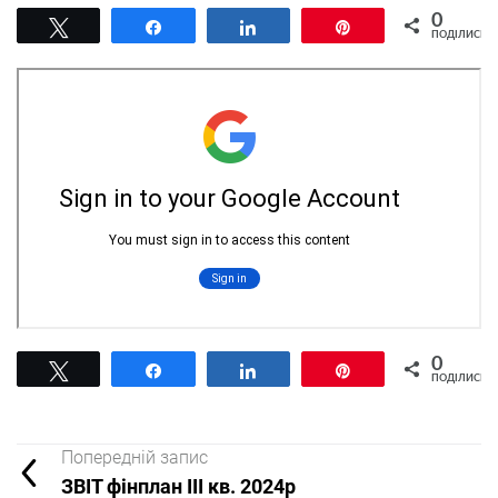
0
Tвітнути
Поділитися
Поділитися
Pin
ПОДІЛИСЬ
0
Tвітнути
Поділитися
Поділитися
Pin
ПОДІЛИСЬ
Попередній запис
ЗВІТ фінплан ІІІ кв. 2024р