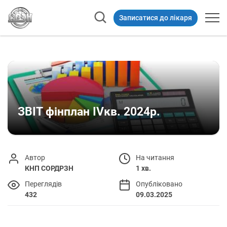
Записатися до лікаря
ЗВІТ фінплан ІVкв. 2024р.
Автор
На читання
КНП СОРДРЗН
1 хв.
Переглядів
Опубліковано
432
09.03.2025