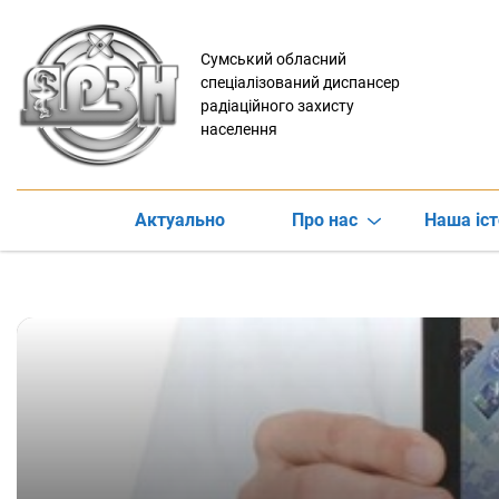
Сумський обласний
спеціалізований диспансер
радіаційного захисту
населення
Актуально
Про нас
Наша іст