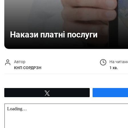
Накази платні послуги
Автор
На читан
КНП СОРДРЗН
1 хв.
Tвітнути