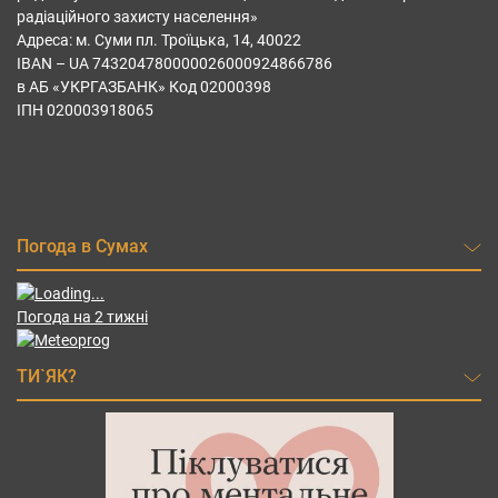
радіаційного захисту населення»
Адреса: м. Суми пл. Троїцька, 14, 40022
IBAN – UА 743204780000026000924866786
в АБ «УКРГАЗБАНК» Код 02000398
ІПН 020003918065
Погода в Сумах
Погода на 2 тижні
ТИ`ЯК?