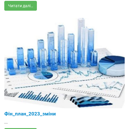
Читати далі…
Фін_план_2023_зміни
...