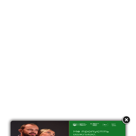
Всесвітній день боротьби з туберкульозом
24 березня відзначається Всесвітній день боротьби з
туберкульозом.У 2026 році він проходить під гаслом: «Так!
24.03.2026
449
НОВИНИ