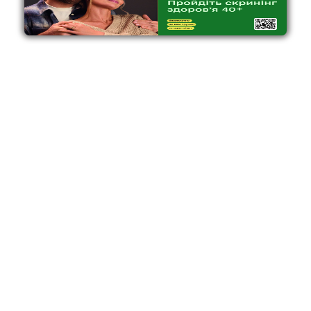
2026 – рік вшанування учасників ліквідації
наслідків аварії на ЧАЕС
2026 – рік вшанування учасників ліквідації наслідків аварії
на ЧАЕС(Постанова ВРУ №4716-ІХ «Про вшанування...
19.03.2026
517
НОВИНИ