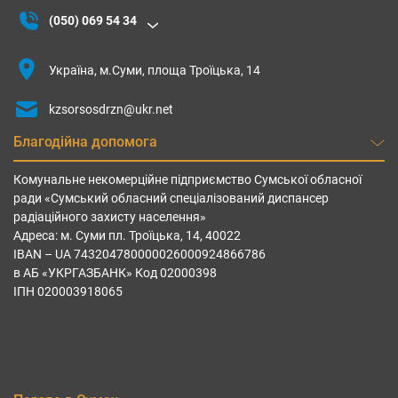
(050) 069 54 34
Україна, м.Суми, площа Троїцька, 14
kzsorsosdrzn@ukr.net
Благодійна допомога
Комунальне некомерційне підприємство Сумської обласної
ради «Сумський обласний спеціалізований диспансер
радіаційного захисту населення»
Адреса: м. Суми пл. Троїцька, 14, 40022
IBAN – UА 743204780000026000924866786
в АБ «УКРГАЗБАНК» Код 02000398
ІПН 020003918065