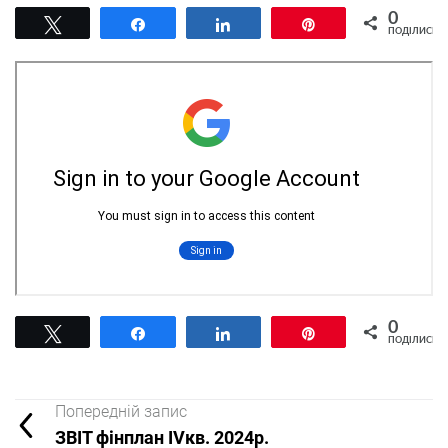
0
Tвітнути
Поділитися
Поділитися
Pin
ПОДІЛИСЬ
0
Tвітнути
Поділитися
Поділитися
Pin
ПОДІЛИСЬ
Попередній запис
ЗВІТ фінплан ІVкв. 2024р.