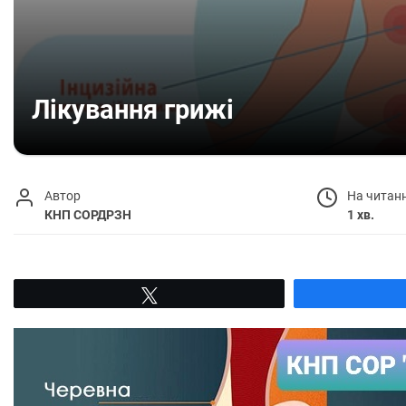
Лікування грижі
Автор
На читан
КНП СОРДРЗН
1 хв.
Tвітнути