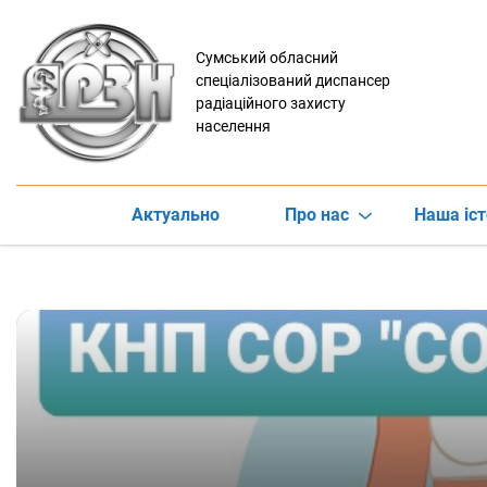
Сумський обласний
спеціалізований диспансер
радіаційного захисту
населення
Актуально
Про нас
Наша іст