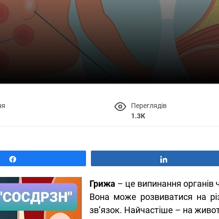
ня
Переглядів
1.3К
Поділитися
Поділитися
Грижа
– це випинання органів 
Вона може розвиватися на різ
зв’язок. Найчастіше – на животі