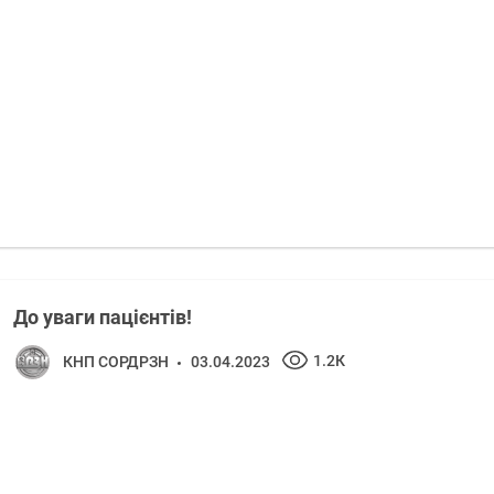
До уваги пацієнтів!
1.2К
КНП СОРДРЗН
03.04.2023