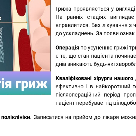
Грижа проявляється у вигляді
На ранніх стадіях вигляда
вправлятися. Без лікування з 
до ускладнень. За появи ознак 
Операція
по усуненню грижі тр
є те, що стан пацієнта починає
днів зникають будь-які хворобл
Кваліфіковані хірурги нашого
ефективно і в найкоротший т
післяопераційний період про
пацієнт перебуває під цілодоб
поліклініки
. Записатися на прийом до лікаря можн