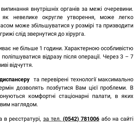
 випинання внутрішніх органів за межі очеревини.
є як невелике округле утворення, може легко
часом може збільшуватися у розмірі та призводити
грижі слід звернутися до хірурга.
иває не більше 1 години. Характерною особливістю
 поліпшуватися відразу після операції. Через 3 – 7
иві відчуття.
 диспансеру
та перевірені технології максимально
ермін дозволять позбутися Вам цієї проблеми. В
понуються комфортні стаціонарні палати, в яких
овим наглядом.
а в реєстратурі,
за тел.
(0542) 781006
або на сайті