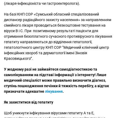
(лікаря-інфекціоніста чи гастроентеролога).
На базі КНП СОР «Сумський обласний спеціалізований
диспансер радіаційного захисту населення» за направленням
сімейного лікаря проводиться безкоштовне тестування на
віруси В і С. При позитивному результаті пацієнти для
отримання безоплатного сучасного противірусного лікування
гепатиту направляються до відділення гепатології,
гепатологічного центру КНП СОР “Медичний клінічний центр
інфекційних хвороб та дерматології імені Зіновія
Красовицького”.
У жодному разі не займайтеся самодіагностикою та
самолікуванням на підставі інформації з інтернету! Лише
медичний спеціаліст може правильно визначити діагноз,
ступінь пошкодження печінки й тяжкість перебігу, а відтак
призначати адекватне
лікування
.
Як захиститися від гепатиту
Щоб уникнути інфікування вірусами гепатиту А та Е,