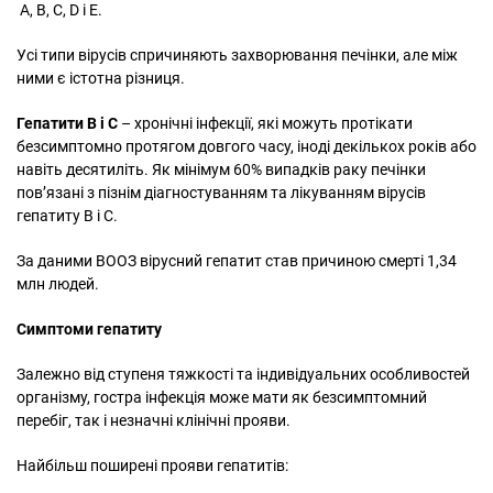
А, В, С, D і Е.
Усі типи вірусів спричиняють захворювання печінки, але між
ними є істотна різниця.
Гепатити B і C
– хронічні інфекції, які можуть протікати
безсимптомно протягом довгого часу, іноді декількох років або
навіть десятиліть. Як мінімум 60% випадків раку печінки
пов’язані з пізнім діагностуванням та лікуванням вірусів
гепатиту В і С.
За даними ВООЗ вірусний гепатит став причиною смерті 1,34
млн людей.
Симптоми гепатиту
Залежно від ступеня тяжкості та індивідуальних особливостей
організму, гостра інфекція може мати як безсимптомний
перебіг, так і незначні клінічні прояви.
Найбільш поширені прояви гепатитів: