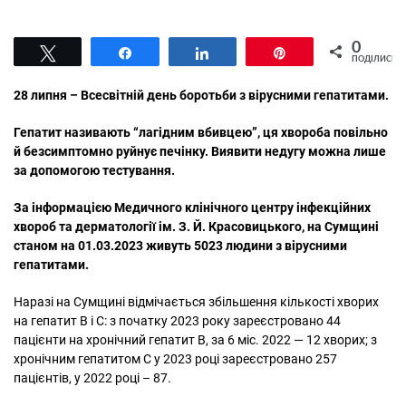
0
Tвітнути
Поділитися
Поділитися
Pin
ПОДІЛИСЬ
28 липня – Всесвітній день боротьби з вірусними гепатитами.
Гепатит називають “лагідним вбивцею”, ця хвороба повільно
й безсимптомно руйнує печінку. Виявити недугу можна лише
за допомогою тестування.
За інформацією Медичного клінічного центру інфекційних
хвороб та дерматології ім. З. Й. Красовицького, на Сумщині
станом на 01.03.2023 живуть 5023 людини з вірусними
гепатитами.
Наразі на Сумщині відмічається збільшення кількості хворих
на гепатит В і С: з початку 2023 року зареєстровано 44
пацієнти на хронічний гепатит В, за 6 міс. 2022 — 12 хворих; з
хронічним гепатитом С у 2023 році зареєстровано 257
пацієнтів, у 2022 році – 87.