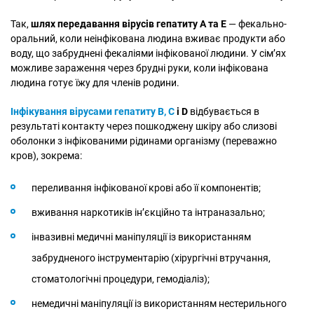
Так,
шлях передавання вірусів гепатиту А та Е
— фекально-
оральний, коли неінфікована людина вживає продукти або
воду, що забруднені фекаліями інфікованої людини. У сім’ях
можливе зараження через брудні руки, коли інфікована
людина готує їжу для членів родини.
Інфікування вірусами гепатиту В, С
і D
відбувається в
результаті контакту через пошкоджену шкіру або слизові
оболонки з інфікованими рідинами організму (переважно
кров), зокрема:
переливання інфікованої крові або її компонентів;
вживання наркотиків ін’єкційно та інтраназально;
інвазивні медичні маніпуляції із використанням
забрудненого інструментарію (хірургічні втручання,
стоматологічні процедури, гемодіаліз);
немедичні маніпуляції із використанням нестерильного