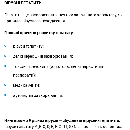
ВІРУСНІ ГЕПАТИТИ
Гепатит — це захворювання печінки запального характеру, як
правило, вірусного походження.
Головні причини розвитку гепатиту:
віруси гепатиту;
деякі інфекційні захворювання;
токсичні речовини (алкоголь, деякі наркотичні
препарати);
медикаменти;
аутоімунні захворювання.
Нині відомо 9 різних вірусів – збудників вірусних гепатитів:
віруси гепатиту А ,В С, D, E, F, G, TT, SEN, з них – п’ять основних: