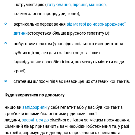
інструментарію (
татуювання, пірсинг, манікюр
,
косметологічні процедури, тощо);
вертикальне передавання
від матері до новонародженої
дитини
(стосується більше вірусного гепатиту В);
побутовим шляхом (унаслідок спільного використання
зубних щіток, лез для гоління тощо та інших
індивідуальних засобів гігієни, що можуть містити сліди
крові);
статевим шляхом під час незахищених статевих контактів.
Куди звернутися по допомогу
Якщо ви
запідозрили
у себе гепатит або у вас був контакт з
кров’ю чи іншими біологічними рідинами іншої
людини,
зверніться до
сімейного лікаря за місцем проживання.
Сімейний лікар призначить вам необхідні обстеження та, у разі
потреби, спрямує до відповідного профільного спеціаліста