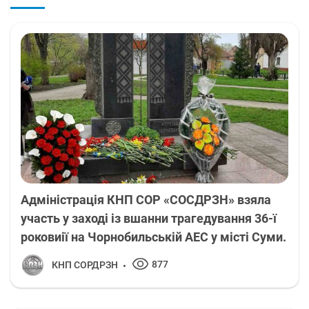
Адміністрація КНП СОР «СОСДРЗН» взяла
участь у заході із вшанни трагедування 36-ї
роковиії на Чорнобильській АЕС у місті Суми.
877
КНП СОРДРЗН