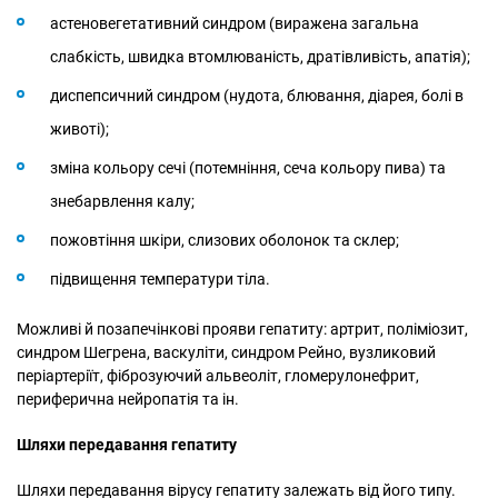
астеновегетативний синдром (виражена загальна
слабкість, швидка втомлюваність, дратівливість, апатія);
диспепсичний синдром (нудота, блювання, діарея, болі в
животі);
зміна кольору сечі (потемніння, сеча кольору пива) та
знебарвлення калу;
пожовтіння шкіри, слизових оболонок та склер;
підвищення температури тіла.
Можливі й позапечінкові прояви гепатиту: артрит, поліміозит,
синдром Шегрена, васкуліти, синдром Рейно, вузликовий
періартеріїт, фіброзуючий альвеоліт, гломерулонефрит,
периферична нейропатія та ін.
Шляхи передавання гепатиту
Шляхи передавання вірусу гепатиту залежать від його типу.