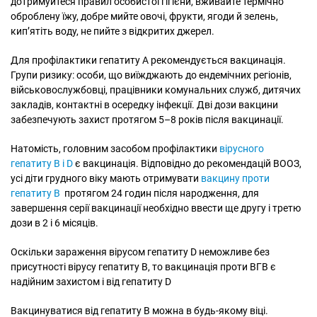
дотримуйтеся правил особистої гігієни, вживайте термічно
оброблену їжу, добре мийте овочі, фрукти, ягоди й зелень,
кип’ятіть воду, не пийте з відкритих джерел.
Для профілактики гепатиту А рекомендується вакцинація.
Групи ризику: особи, що виїжджають до ендемічних регіонів,
військовослужбовці, працівники комунальних служб, дитячих
закладів, контактні в осередку інфекції. Дві дози вакцини
забезпечують захист протягом 5–8 років після вакцинації.
Натомість, головним засобом профілактики
вірусного
гепатиту В і D
є вакцинація. Відповідно до рекомендацій ВООЗ,
усі діти грудного віку мають отримувати
вакцину проти
гепатиту В
протягом 24 годин після народження, для
завершення серії вакцинації необхідно ввести ще другу і третю
дози в 2 і 6 місяців.
Оскільки зараження вірусом гепатиту D неможливе без
присутності вірусу гепатиту В, то вакцинація проти ВГВ є
надійним захистом і від гепатиту D
Вакцинуватися від гепатиту В можна в будь-якому віці.