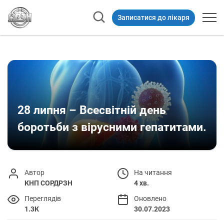
Записатися до лікаря
28 липня – Всесвітній день
боротьби з вірусними гепатитами.
Автор
На читання
КНП СОРДРЗН
4 хв.
Переглядів
Оновлено
1.3К
30.07.2023