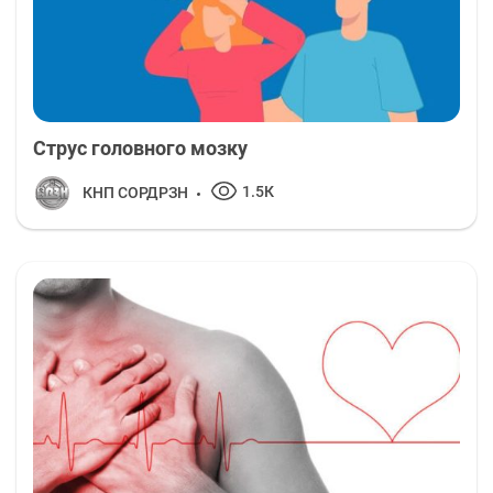
Струс головного мозку
1.5К
КНП СОРДРЗН