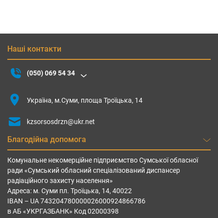
Наші контакти
(050) 069 54 34
Україна, м.Суми, площа Троїцька, 14
kzsorsosdrzn@ukr.net
Благодійна допомога
Комунальне некомерційне підприємство Сумської обласної
ради «Сумський обласний спеціалізований диспансер
радіаційного захисту населення»
Адреса: м. Суми пл. Троїцька, 14, 40022
IBAN – UА 743204780000026000924866786
в АБ «УКРГАЗБАНК» Код 02000398