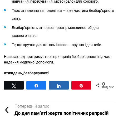
навчання, перебування, місто (село) для кожного.
Твоє ставлення та поведінка — вже частина безбар’єрного
світу.
Безбар’єрність створює простір можливостей для
кожного з нас.
Те, що зручно для когось іншого — зручно і для тебе.
Наш заклад притримується принципів безбар’єрності під час
надання медичної допомоги.
#тиждень_безбарєрності
0
Tвітнути
Поділитися
Поділитися
Pin
ПОДІЛИСЬ
Попередній запис
До дня пам’яті жертв політичних репресій