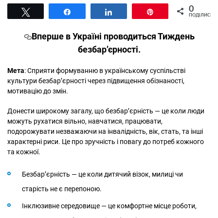
0
Tвітнути
Поділитися
Поділитися
Pin
ПОДІЛИСЬ
Вперше в Україні проводиться Тиждень
безбар’єрності.
Мета
: Сприяти формуванню в українському суспільстві
культури безбар’єрності через підвищення обізнаності,
мотивацію до змін.
Донести широкому загалу, що безбар’єрність — це коли люди
можуть рухатися вільно, навчатися, працювати,
подорожувати незважаючи на інвалідність, вік, стать, та інші
характерні риси. Це про зручність і повагу до потреб кожного
та кожної.
Безбар’єрність — це коли дитячий візок, милиці чи
старість не є перепоною.
Інклюзивне середовище — це комфортне місце роботи,