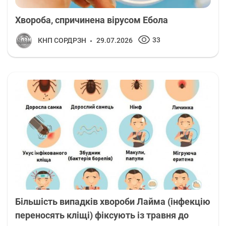
Хвороба, спричинена вірусом Ебола
33
КНП СОРДРЗН
29.07.2026
Більшість випадків хвороби Лайма (інфекцію
переносять кліщі) фіксують із травня до