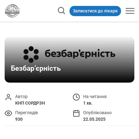
Записатися до лікаря
Безбар’єрність
Автор
На читання
КНП СОРДРЗН
1 хв.
Переглядів
Опубліковано
930
22.05.2025