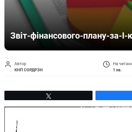
Звіт-фінансового-плану-за-І-
Автор
На читан
КНП СОРДРЗН
1 хв.
Tвітнути