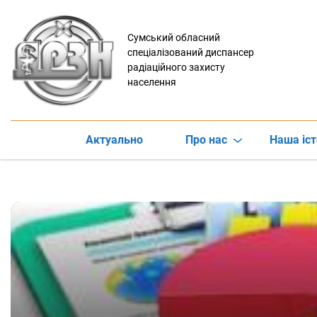
Сумський обласний
спеціалізований диспансер
радіаційного захисту
населення
Актуально
Про нас
Наша іст