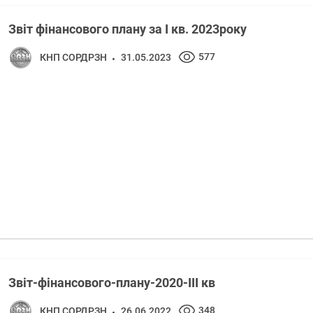
Звіт фінансового плану за I кв. 2023року
577
КНП СОРДРЗН
31.05.2023
Звіт-фінансового-плану-2020-III кв
348
КНП СОРДРЗН
26.06.2022