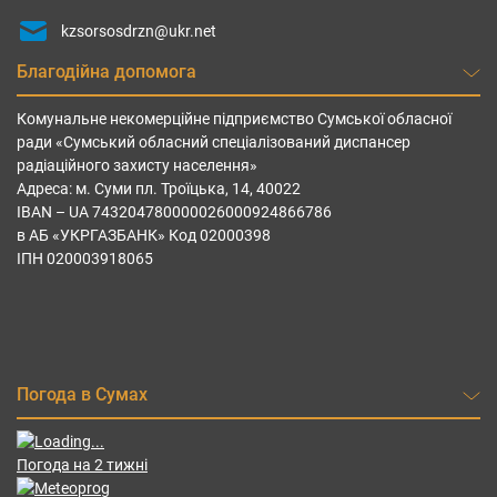
kzsorsosdrzn@ukr.net
Благодійна допомога
Комунальне некомерційне підприємство Сумської обласної
ради «Сумський обласний спеціалізований диспансер
радіаційного захисту населення»
Адреса: м. Суми пл. Троїцька, 14, 40022
IBAN – UА 743204780000026000924866786
в АБ «УКРГАЗБАНК» Код 02000398
ІПН 020003918065
Погода в Сумах
Погода на 2 тижні