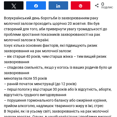
0
Tвітнути
Поділитися
Поділитися
Pin
ПОДІЛИСЬ
Всеукраїнський день боротьби із захворюванням раку
молочної залози проходить щорічно 20 жовтня. Він був
створений для того, аби привернути увагу громадськості до
проблеми зростання показників захворюваності на рак
молочної залози в Україні.
Існує кілька основних факторів, які підвищують ризик
захворювання на рак молочної залози:
– вік старше 40 років, чим старша жінка – тим вищий ризик
захворювання
– спадкова схильність, якщо у когось із ваших родичів було це
захворювання
менопауза після 55 років
– ранній початок менструації (до 12 років)
– перші пологи у віці старше 30 років або їх відсутність, аборти,
відсутність грудного вигодовування
– порушення гормонального балансу або ожиріння куріння,
прийом алкоголю, надлишок тваринного жиру в їжі, стрес
В Україні, як і в усьому світі, захворюваність на рак молочної
залози зростає. Однак, в нашій країні існує і проблема високої