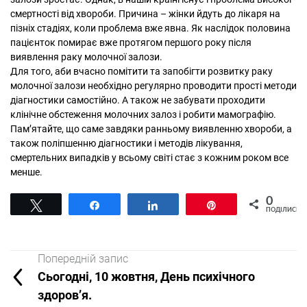
смертності від хвороби. Причина – жінки йдуть до лікаря на
пізніх стадіях, коли проблема вже явна. Як наслідок половина
пацієнток помирає вже протягом першого року після
виявлення раку молочної залози.
Для того, аби вчасно помітити та запобігти розвитку раку
молочної залози необхідно регулярно проводити прості методи
діагностики самостійно. А також не забувати проходити
клінічне обстеження молочних залоз і робити мамографію.
Пам’ятайте, що саме завдяки ранньому виявленню хвороби, а
також поліпшенню діагностики і методів лікування,
смертельних випадків у всьому світі стає з кожним роком все
менше.
0
Tвітнути
Поділитися
Поділитися
Pin
ПОДІЛИСЬ
Попередній запис
Сьогодні, 10 жовтня, День психічного
здоров’я.