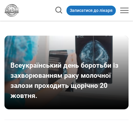
Записатися до лікаря
Всеукраїнський день боротьби із
захворюванням раку молочної
залози проходить щорічно 20
жовтня.