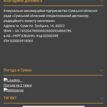
Благодійна допомога
Комунальне некомерційне підприємство Сумської обласної
ради «Сумський обласний спеціалізований диспансер
радіаційного захисту населення»
Адреса: м. Суми пл. Троїцька, 14, 40022
IBAN – UА 743204780000026000924866786
в АБ «УКРГАЗБАНК» Код 02000398
ІПН 020003918065
Погода в Сумах
Погода на 2 тижні
ТИ`ЯК?