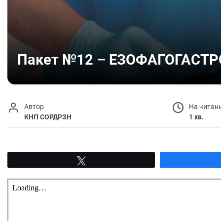
Пакет №12 – ЕЗОФАГОГАСТ
Автор
На читан
КНП СОРДРЗН
1 хв.
Tвітнути