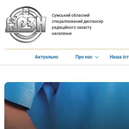
Сумський обласний
спеціалізований диспансер
радіаційного захисту
населення
Актуально
Про нас
Наша іст