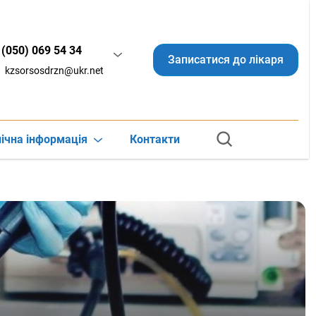
(050) 069 54 34
Записатися до лікаря
kzsorsosdrzn@ukr.net
ічна інформація
Контакти