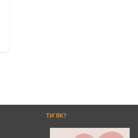
ТИ`ЯК?