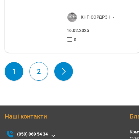
КНП СОРДРЗН
16.02.2025
0
1
2
Наші контакти
Бл
Кому
(050) 069 54 34
Сумс