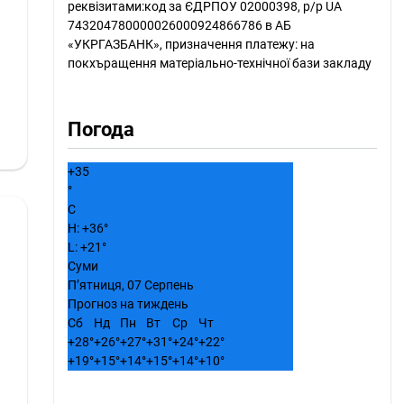
реквізитами:
код за ЄДРПОУ 02000398, р/р UА
743204780000026000924866786 в АБ
«УКРГАЗБАНК», призначення платежу: на
покхъращення матеріально-технічної бази закладу
Погода
+
35
°
C
H:
+
36°
L:
+
21°
Суми
П’ятниця, 07 Серпень
Прогноз на тиждень
Сб
Нд
Пн
Вт
Ср
Чт
+
28°
+
26°
+
27°
+
31°
+
24°
+
22°
+
19°
+
15°
+
14°
+
15°
+
14°
+
10°