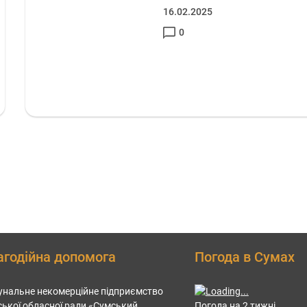
16.02.2025
0
агодійна допомога
Погода в Сумах
нальне некомерційне підприємство
ької обласної ради «Сумський
Погода на 2 тижні