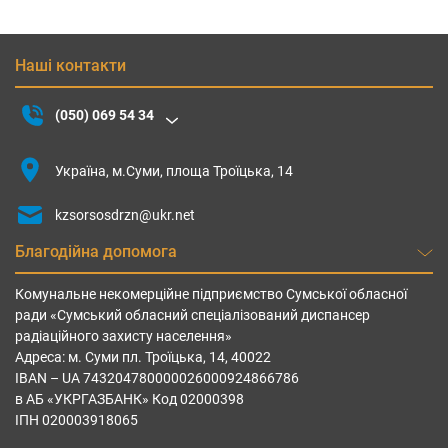
Наші контакти
(050) 069 54 34
Україна, м.Суми, площа Троїцька, 14
kzsorsosdrzn@ukr.net
Благодійна допомога
Комунальне некомерційне підприємство Сумської обласної
ради «Сумський обласний спеціалізований диспансер
радіаційного захисту населення»
Адреса: м. Суми пл. Троїцька, 14, 40022
IBAN – UА 743204780000026000924866786
в АБ «УКРГАЗБАНК» Код 02000398
ІПН 020003918065