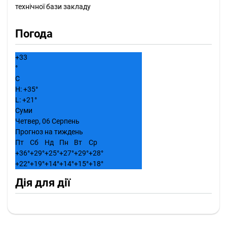
технічної бази закладу
Погода
+
33
°
C
H:
+
35°
L:
+
21°
Суми
Четвер, 06 Серпень
Прогноз на тиждень
Пт
Сб
Нд
Пн
Вт
Ср
+
36°
+
29°
+
25°
+
27°
+
29°
+
28°
+
22°
+
19°
+
14°
+
14°
+
15°
+
18°
Дія для дії