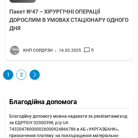
Пакет №47 – ХІРУРГІЧНІ ОПЕРАЦІЇ
ДОРОСЛИМ В УМОВАХ СТАЦІОНАРУ ОДНОГО
ДНЯ
0
КНП СОРДРЗН
16.02.2025
1
2
Благодійна допомога
Благодійну допомогу можна надавати за реквізитами:
код
за ЄДРПОУ 02000398, р/р UА
743204780000026000924866786 в АБ «УКРГАЗБАНК»,
призначення платежу: на покхъращення матеріально-