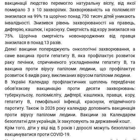
вакцинації людство перемогло натуральну віспу, від якої
помирало 3 з 10 захворілих. Захворюваність на поліомієліт
знизилася на 99% та щорічно понад 750 тисяч дітей уникають
інвалідності. Знизився рівень захворюваності на правець,
дифтерію, кашлюк, і краснуху. Смертність від кору знизилася на
75%. Щорічна смертність новонароджених від правця
знизилася в понад 13 разів.
Деякі вакцини попереджують онкологічні захворювання, а
саме вакцина проти гепатиту В, яка профілактує розвиток
раку печінки, спричиненого ускладненням гепатиту В, та
вакцина проти вірусу папіломи людини, що профілактує
розвиток 6 видів раку, викликаних вірусом папіломи людини.
В Україні Календар профілактичних щеплень передбачає
обов’язкову вакцинацію проти десяти захворювань:
туберкульозу, поліомієліту, дифтерії, кашлюка, правця, кору,
гепатиту В, гемофільної інфекції, краснухи, епідемічного
паротиту. Також із 2026 року календар доповнить вакцинація
проти вірусу папіломи людини. Вакцини за Календарем
безоплатні для українців, їх закуповують за державний кошт.
Крім того, діти у віці від 5 років і дорослі можуть безоплатно
вакцинуватися проти COVID-19.