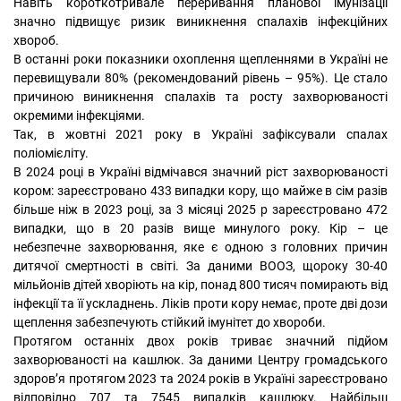
Навіть короткотривале переривання планової імунізації
значно підвищує ризик виникнення спалахів інфекційних
хвороб.
В останні роки показники охоплення щепленнями в Україні не
перевищували 80% (рекомендований рівень – 95%). Це стало
причиною виникнення спалахів та росту захворюваності
окремими інфекціями.
Так, в жовтні 2021 року в Україні зафіксували спалах
поліомієліту.
В 2024 році в Україні відмічався значний ріст захворюваності
кором: зареєстровано 433 випадки кору, що майже в сім разів
більше ніж в 2023 році, за 3 місяці 2025 р зареєстровано 472
випадки, що в 20 разів вище минулого року. Кір – це
небезпечне захворювання, яке є одною з головних причин
дитячої смертності в світі. За даними ВООЗ, щороку 30-40
мільйонів дітей хворіють на кір, понад 800 тисяч помирають від
інфекції та її ускладнень. Ліків проти кору немає, проте дві дози
щеплення забезпечують стійкий імунітет до хвороби.
Протягом останніх двох років триває значний підйом
захворюваності на кашлюк. За даними Центру громадського
здоров’я протягом 2023 та 2024 років в Україні зареєстровано
відповідно 707 та 7545 випадків кашлюку. Найбільш