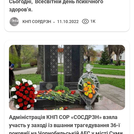
Cьогодні, Всесвітній день психічного
здоров’я.
1К
КНП СОРДРЗН
11.10.2022
Адміністрація КНП СОР «СОСДРЗН» взяла
участь у заході із вшанни трагедування 36-ї
роковиії на Чорнобильській АЕС у місті Суми.