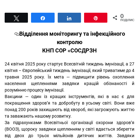
0
Tвітнути
Поділитися
Поділитися
Pin
ПОДІЛИСЬ
Відділення моніторингу та інфекційного
контролю
КНП СОР «СОСДРЗН
24 квітня 2025 року стартує Всесвітній тиждень імунізації, а 27
квітня – Європейський тиждень імунізації, який триватиме до 4
травня 2025 року. Їх мета — підвищити рівень охоплення
населення щепленнями завдяки кращій обізнаності й
розумінню процесу імунізації.
Вакцини — один із кращих інструментів, які в нас є для
покращення здоров’я та добробуту в усьому світі. Вони вже
понад 200 років захищають від хвороб, які загрожують життю
та заважають нашому розвитку.
За підрахунками Всесвітньої організації охорони здоров’я
(ВООЗ), щороку завдяки щепленням у світі вдається зберегти
від двох до трьох мільйонів дитячих життів. Завдяки