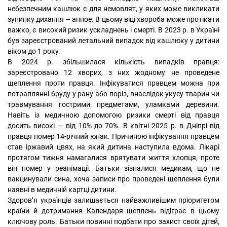
небезпечним кашлюк є для немовлят, у яких може викликати
зупинку дихання – апное. В цьому віці хвороба може протікати
важко, є високий ризик ускладнень і смерті. В 2023 р. в Україні
був зареєстрований летальний випадок від кашлюку у дитини
віком до 1 року.
В 2024 р. збільшилася кількість випадків правця:
зареєстровано 12 хворих, з них жодному не проведене
щеплення проти правця. Інфікуватися правцем можна при
потраплянні бруду у рану або поріз, внаслідок укусу тварин чи
травмування гострими предметами, уламками деревини.
Навіть із медичною допомогою ризики смерті від правця
досить високі — від 10% до 70%. В квітні 2025 р. в Дніпрі від
правця помер 14-річний юнак. Причиною інфікування правцем
став іржавий цвях, на який дитина наступила вдома. Лікарі
протягом тижня намагалися врятувати життя хлопця, проте
він помер у реанімації. Батьки зізналися медикам, що не
вакцинували сина, хоча записи про проведені щеплення були
наявні в медичній картці дитини.
Здоров’я українців залишається найважливішим пріоритетом
країни й дотримання Календаря щеплень відіграє в цьому
ключову роль. Батьки повинні подбати про захист своїх дітей,