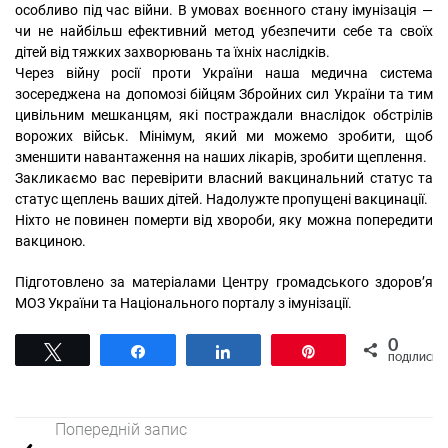
особливо під час війни. В умовах воєнного стану імунізація —
чи не найбільш ефективний метод убезпечити себе та своїх
дітей від тяжких захворювань та їхніх наслідків.
Через війну росії проти України наша медична система
зосереджена на допомозі бійцям Збройних сил України та тим
цивільним мешканцям, які постраждали внаслідок обстрілів
ворожих військ. Мінімум, який ми можемо зробити, щоб
зменшити навантаження на наших лікарів, зробити щеплення.
Закликаємо вас перевірити власний вакцинальний статус та
статус щеплень ваших дітей. Надолужте пропущені вакцинації.
Ніхто не повинен померти від хвороби, яку можна попередити
вакциною.
Підготовлено за матеріалами Центру громадського здоров’я
МОЗ України та Національного порталу з імунізації.
0
Tвітнути
Поділитися
Поділитися
Pin
ПОДІЛИСЬ
Попередній запис