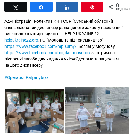
0
Tвітнути
Поділитися
Поділитися
Pin
ПОДІЛИСЬ
Адміністрація і колектив КНП СОР “Сумський обласний
спеціалізований диспансер радіаційного захисту населення”
висловлюють щиру вдячність НЕLP UKRAINE 22
helpukraine22.org
, ГО “Молодь та підприємництво”
https://www.facebook.com/mp.sumy/
, Богдану Мосунову
https://www.facebook.com/bogdan.mosunov
за отримані
лікарські засоби для надання якісної допомоги пацієнтам
нашого диспансеру.
#OperationPalyanytsya