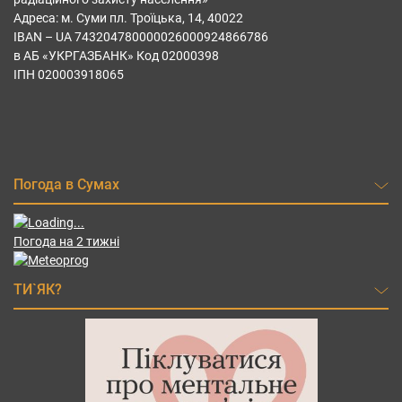
Адреса: м. Суми пл. Троїцька, 14, 40022
IBAN – UА 743204780000026000924866786
в АБ «УКРГАЗБАНК» Код 02000398
ІПН 020003918065
Погода в Сумах
Погода на 2 тижні
ТИ`ЯК?