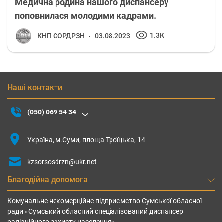
Медична родина нашого диспансеру
поповнилася молодими кадрами.
1.3К
КНП СОРДРЗН
03.08.2023
Наші контакти
(050) 069 54 34
Україна, м.Суми, площа Троїцька, 14
kzsorsosdrzn@ukr.net
Благодійна допомога
Комунальне некомерційне підприємство Сумської обласної
ради «Сумський обласний спеціалізований диспансер
радіаційного захисту населення»