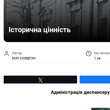
Історична цінність
Автор
На читан
КНП СОРДРЗН
1 хв.
Tвітнути
Адміністрація диспансеру 