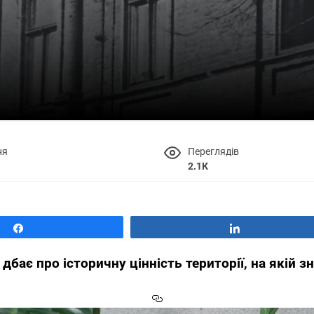
ня
Переглядів
2.1К
Поділитися
Поділитися
дбає про історичну цінність території, на якій 