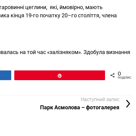
таровинні цеглини, які, ймовірно, мають
ика кінця 19-го початку 20–го століття, члена
зивалась на той час «залізняком». Здобула визнання
0
Pin
ПОДІЛИСЬ
Наступний запис
Парк Асмолова – фотогалерея