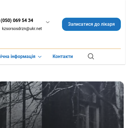
(050) 069 54 34
Записатися до лікаря
kzsorsosdrzn@ukr.net
ічна інформація
Контакти