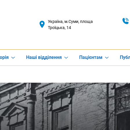
Україна, м.Суми, площа
Троїцька, 14
орія
Наші відділення
Пацієнтам
Публ