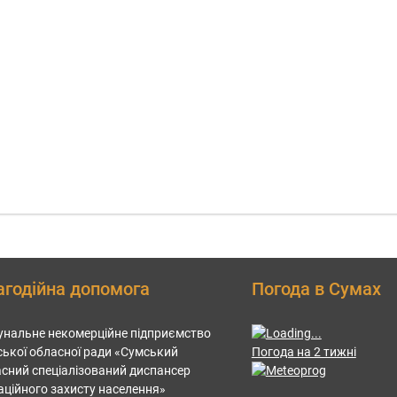
агодійна допомога
Погода в Сумах
нальне некомерційне підприємство
ької обласної ради «Сумський
Погода на 2 тижні
сний спеціалізований диспансер
аційного захисту населення»