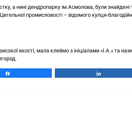
єтку, а нині дендропарку ім.Асмолова, були знайдені 
– Цегельної промисловості – відомого купця-благодійн
исокої якості, мала клеймо з ініціалами «І.А.» та на
лгород.
Поділитися
Поділитися