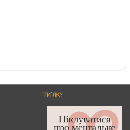
ТИ`ЯК?