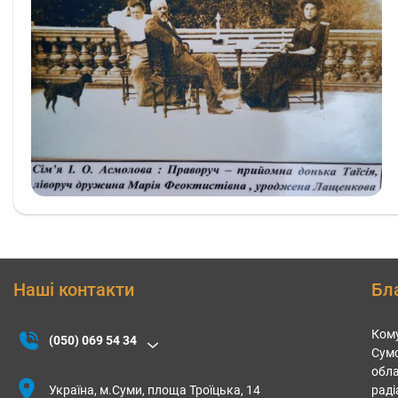
Наші контакти
Бл
Кому
(050) 069 54 34
Сумс
обла
Україна, м.Суми, площа Троїцька, 14
раді