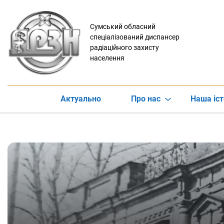
Сумський обласний
спеціалізований диспансер
радіаційного захисту
населення
Актуально
Про нас
Наша іст