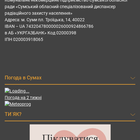
Комунальне некомерційне підприємство Сумської обласної
ради «Сумський обласний спеціалізований диспансер
радіаційного захисту населення»
Адреса: м. Суми пл. Троїцька, 14, 40022
IBAN – UА 743204780000026000924866786
в АБ «УКРГАЗБАНК» Код 02000398
ІПН 020003918065
Погода в Сумах
Погода на 2 тижні
ТИ`ЯК?