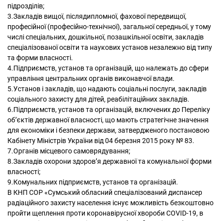
підрозділів;
3.Закладів вищої, післядипломної, фахової передвищої,
професійної (професійно-технічної), загальної середньої, у тому
числі спеціальних, дошкільної, позашкільної освіти, закладів
спеціалізованої освіти та наукових установ незалежно від типу
та форми власності.
4.Підприємств, установ та організацій, що належать до сфери
управління центральних органів виконавчої влади.
5.Установ і закладів, що надають соціальні послуги, закладів
соціального захисту для дітей, реабілітаційних закладів.
6.Підприємств, установ та організацій, включених до Переліку
об’єктів державної власності, що мають стратегічне значення
для економіки і безпеки держави, затвердженого постановою
Кабінету Міністрів України від 04 березня 2015 року № 83.
7.Органів місцевого самоврядування;
8.Закладів охорони здоров’я державної та комунальної форми
власності;
9.Комунальних підприємств, установ та організацій.
В КНП СОР «Сумський обласний спеціалізований диспансер
радіаційного захисту населення існує можливість безкоштовно
пройти щеплення проти коронавірусної хвороби COVID-19, в