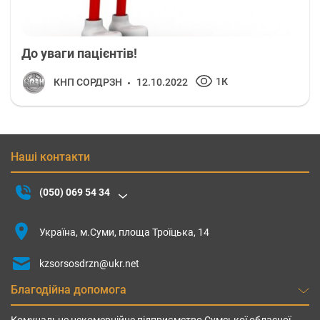
До уваги пацієнтів!
1К
КНП СОРДРЗН
12.10.2022
Наші контакти
(050) 069 54 34
Україна, м.Суми, площа Троїцька, 14
kzsorsosdrzn@ukr.net
Благодійна допомога