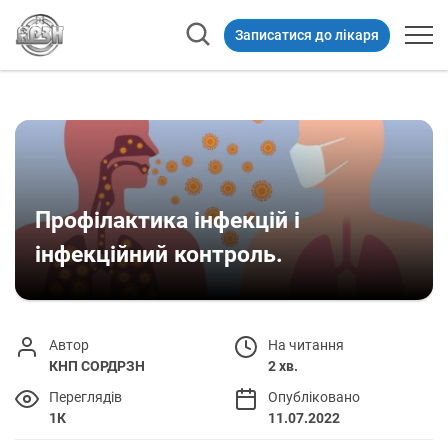
Записатися до лікаря
Профілактика інфекцій і
інфекційний контроль.
Автор
На читання
КНП СОРДРЗН
2 хв.
Переглядів
Опубліковано
1К
11.07.2022