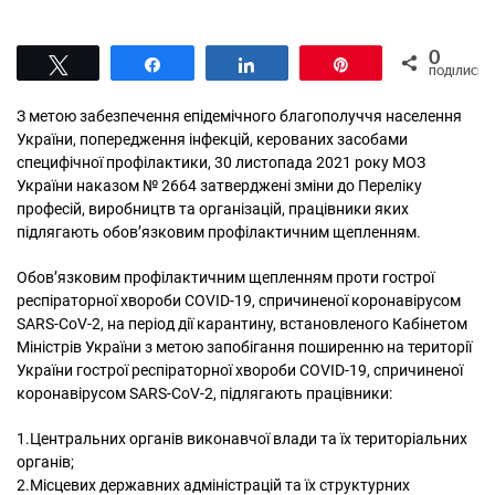
0
Tвітнути
Поділитися
Поділитися
Pin
ПОДІЛИСЬ
З метою забезпечення епідемічного благополуччя населення
України, попередження інфекцій, керованих засобами
специфічної профілактики, 30 листопада 2021 року МОЗ
України наказом № 2664 затверджені зміни до Переліку
професій, виробництв та організацій, працівники яких
підлягають обов’язковим профілактичним щепленням.
Обов’язковим профілактичним щепленням проти гострої
респіраторної хвороби COVID-19, спричиненої коронавірусом
SARS-CoV-2, на період дії карантину, встановленого Кабінетом
Міністрів України з метою запобігання поширенню на території
України гострої респіраторної хвороби COVID-19, спричиненої
коронавірусом SARS-CoV-2, підлягають працівники:
1.Центральних органів виконавчої влади та їх територіальних
органів;
2.Місцевих державних адміністрацій та їх структурних