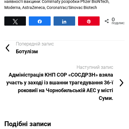
наявності вакцини: Comirnaty розробки Pfizer BioNTech,
Moderna, AstraZeneca, CoronaVac/Sinovac Biotech
0
Tвітнути
Поділитися
Поділитися
Pin
ПОДІЛИСЬ
Попередній запис
Ботулізм
Наступний запис
Адміністрація КНП СОР «СОСДРЗН» взяла
участь у заході із вшанни трагедування 36-ї
роковиії на Чорнобильській АЕС у місті
Суми.
Подібні записи